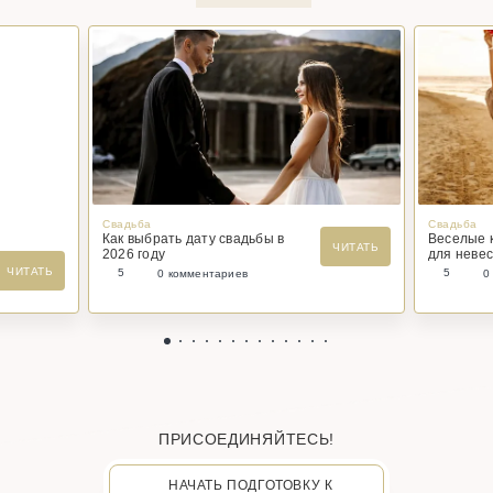
Свадьба
Свадьба
Как выбрать дату свадьбы в
Веселые 
ЧИТАТЬ
2026 году
для невес
ЧИТАТЬ
5
5
0 комментариев
0
ПРИСОЕДИНЯЙТЕСЬ!
НАЧАТЬ ПОДГОТОВКУ К