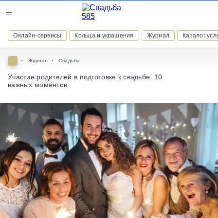
Журнал
Онлайн-сервисы
Кольца и украшения
Журнал
Каталог усл
Онлайн-сервисы
Журнал
Свадьба
Участие родителей в подготовке к свадьбе: 10
важных моментов
ВСТУПАЙТЕ В КЛУБ ПРИВИЛЕГИЙ
присоединяйтесь к закрытому сообществу и получайте
скидки и бонусы за участие
РЕГИСТРАЦИЯ